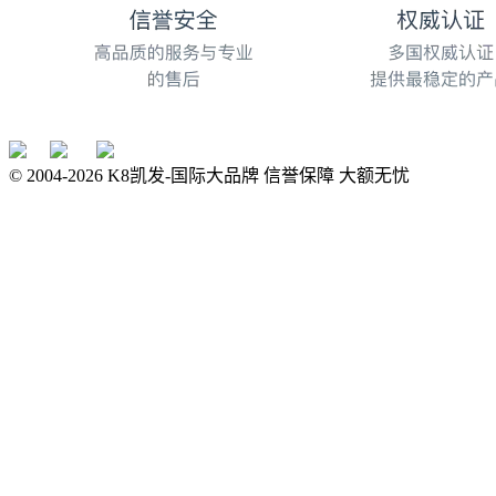
© 2004-
2026
K8凯发-国际大品牌 信誉保障 大额无忧