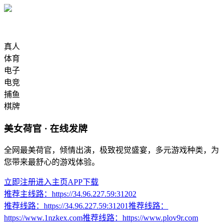
真人
体育
电子
电竞
捕鱼
棋牌
美女荷官 · 在线发牌
全网最美荷官，倾情出演，极致视觉盛宴，多元游戏种类，为
您带来最舒心的游戏体验。
立即注册
进入主页
APP下载
推荐主线路：
https://34.96.227.59:31202
推荐线路：
https://34.96.227.59:31201
推荐线路：
https://www.1nzkex.com
推荐线路：
https://www.plov9r.com