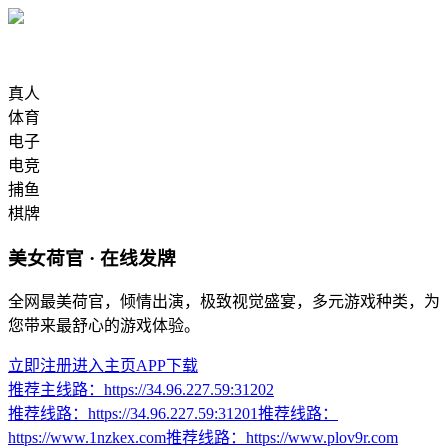
真人
体育
电子
电竞
捕鱼
棋牌
美女荷官 · 在线发牌
全网最美荷官，倾情出演，极致视觉盛宴，多元游戏种类，为
您带来最舒心的游戏体验。
立即注册
进入主页
APP下载
推荐主线路：
https://34.96.227.59:31202
推荐线路：
https://34.96.227.59:31201
推荐线路：
https://www.1nzkex.com
推荐线路：
https://www.plov9r.com