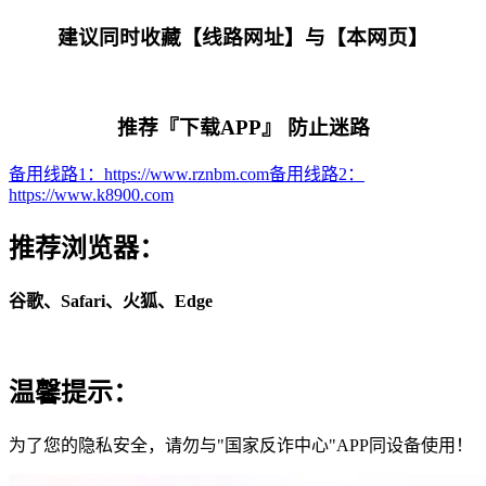
建议同时收藏【线路网址】与【本网页】
推荐『下载APP』 防止迷路
备用线路
1
：
https://www.rznbm.com
备用线路
2
：
https://www.k8900.com
推荐浏览器：
谷歌、Safari、火狐、Edge
温馨提示：
为了您的隐私安全，请勿与"国家反诈中心"APP同设备使用！